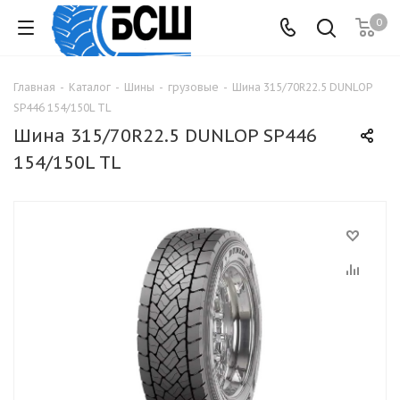
0
Главная
-
Каталог
-
Шины
-
грузовые
-
Шина 315/70R22.5 DUNLOP
SP446 154/150L TL
Шина 315/70R22.5 DUNLOP SP446
154/150L TL