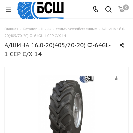
0
Главная
-
Каталог
-
Шины
-
сельскохозяйственные
-
А/ШИНА 16.0-
20(405/70-20) Ф-64GL-1 СЕР С/Х 14
А/ШИНА 16.0-20(405/70-20) Ф-64GL-
1 СЕР С/Х 14