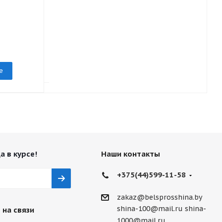
TL 138A3 GTK
TL 138A3 GT
Есть в наличии
Есть в нали
Подробнее
Подр
е
а в курсе!
Наши контакты
+375(44)599-11-58
zakaz@belsprosshina.by
shina-100@mail.ru
shina-
 на связи
1000@mail.ru