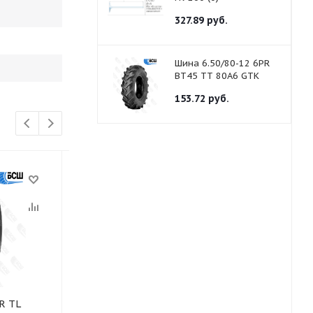
327.89
руб.
Шина 6.50/80-12 6PR
BT45 TТ 80A6 GTK
153.72
руб.
R TL
Шина 10-16.5 12PR BC80
Шина 10-16.5