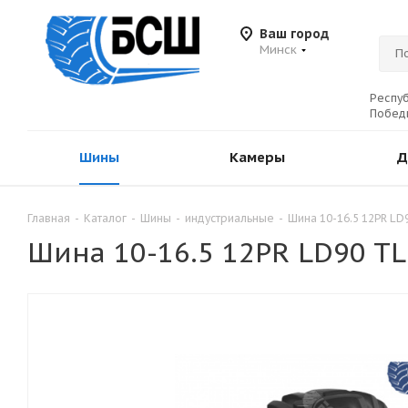
Ваш город
Минск
Респуб
Победы
Шины
Камеры
Д
Главная
-
Каталог
-
Шины
-
индустриальные
-
Шина 10-16.5 12PR LD
Шина 10-16.5 12PR LD90 T