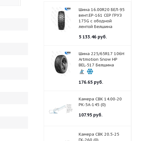
Шина 16.00R20 БЕЛ-95
вент.ЕР-161 СЕР ГРУЗ
173G с ободной
лентой Белшина
5 133.46
руб.
Шина 225/65R17 106H
Artmotion Snow HP
BEL-517 Белшина
176.65
руб.
Камера СВК 14.00-20
РК-5А-145 (0)
107.95
руб.
Камера СВК 20.5-25
ГК-260 (0)