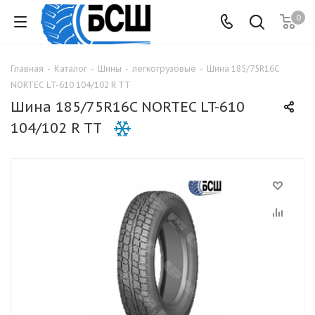
0
Главная
-
Каталог
-
Шины
-
легкогрузовые
-
Шина 185/75R16C
NORTEC LT-610 104/102 R TT
Шина 185/75R16C NORTEC LT-610
104/102 R TT