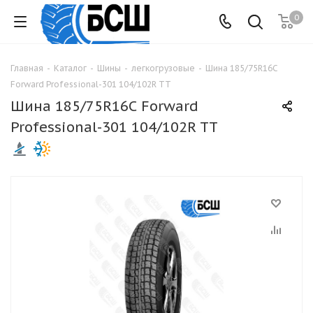
0
Главная
-
Каталог
-
Шины
-
легкогрузовые
-
Шина 185/75R16С
Forward Professional-301 104/102R TT
Шина 185/75R16С Forward
Professional-301 104/102R TT