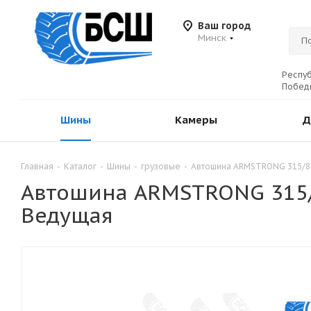
Ваш город
Минск
Респуб
Победы
Шины
Камеры
Д
Главная
-
Каталог
-
Шины
-
грузовые
-
Автошина ARMSTRONG 315/80
Автошина ARMSTRONG 315/8
Ведущая