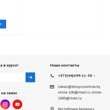
Есть в наличии
Есть в нали
е
Подробнее
Подр
а в курсе!
Наши контакты
+375(44)599-11-58
zakaz@belsprosshina.by
shina-100@mail.ru
shina-
 на связи
1000@mail.ru
Республика Беларусь,