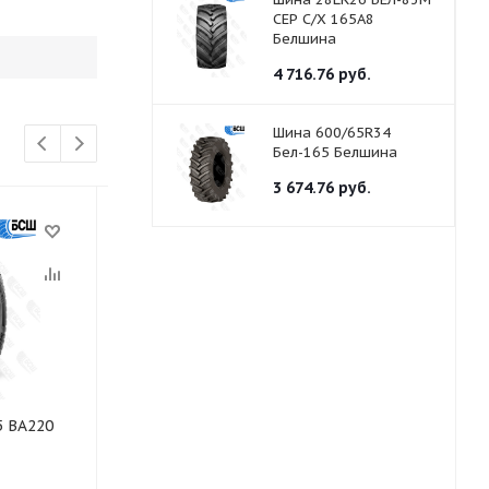
СЕР С/Х 165A8
Белшина
4 716.76
руб.
Шина 600/65R34
Бел-165 Белшина
3 674.76
руб.
5 BA220
Шина 315/80R22.5 BD290
Шина 315/80R
156/150(154/150)J(K) 20PR
Drive 156/153
TL BLACKLION
BLACKLION