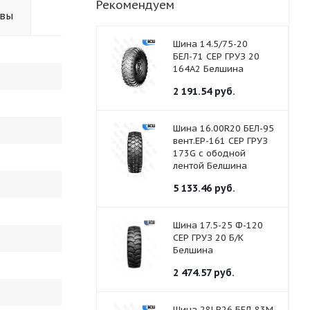
Рекомендуем
ывы
Шина 14.5/75-20
БЕЛ-71 СЕР ГРУЗ 20
164А2 Белшина
2 191.54
руб.
Шина 16.00R20 БЕЛ-95
вент.ЕР-161 СЕР ГРУЗ
173G с ободной
лентой Белшина
5 133.46
руб.
Шина 17.5-25 Ф-120
СЕР ГРУЗ 20 Б/К
Белшина
2 474.57
руб.
Шина 28LR26 БЕЛ-83М