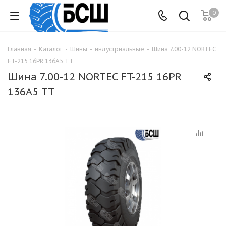
0
Главная
-
Каталог
-
Шины
-
индустриальные
-
Шина 7.00-12 NORTEC
FT-215 16PR 136А5 ТТ
Шина 7.00-12 NORTEC FT-215 16PR
136А5 ТТ