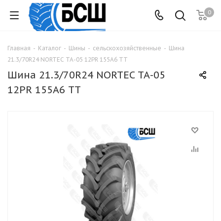
0
Главная
-
Каталог
-
Шины
-
сельскохозяйственные
-
Шина
21.3/70R24 NORTEC ТА-05 12PR 155А6 TT
Шина 21.3/70R24 NORTEC ТА-05
12PR 155А6 TT