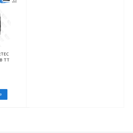
RTEC
Шина 23.5-25 L-2A 20PR
0B TT
TL ADVANCE
под заказ
е
Подробнее