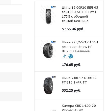
Шина 16.00R20 БЕЛ-95
вент.ЕР-161 СЕР ГРУЗ
173G с ободной
лентой Белшина
5 133.46
руб.
Шина 225/65R17 106H
Artmotion Snow HP
BEL-517 Белшина
176.65
руб.
Шина 7.00-12 NORTEC
FT-215 14PR ТТ
332.25
руб.
Камера СВК 14.00-20
РК-5А-145 (0)