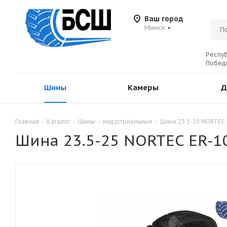
Ваш город
Минск
Респуб
Победы
Шины
Камеры
Д
Главная
-
Каталог
-
Шины
-
индустриальные
-
Шина 23.5-25 NORTEC 
Шина 23.5-25 NORTEC ER-1