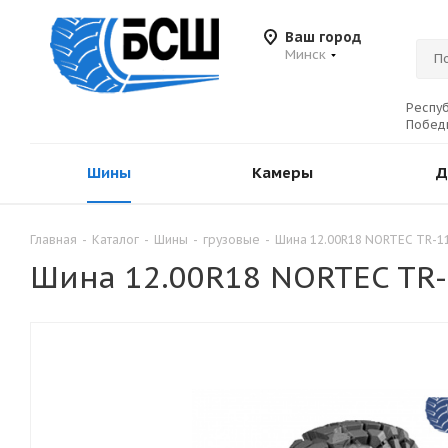
Ваш город
Минск
Респуб
Победы
Шины
Камеры
Д
Главная
-
Каталог
-
Шины
-
грузовые
-
Шина 12.00R18 NORTEC TR-11
Шина 12.00R18 NORTEC TR-1