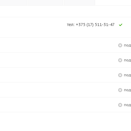
тел: +375 (17) 511-31-47
Ес
по
по
по
по
по