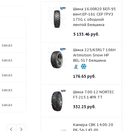
Шина 16.00R20 БЕЛ-95
вент.ЕР-161 СЕР ГРУЗ
173G с ободной
ть в наличии
лентой Белшина
5 133.46
руб.
д заказ
Шина 225/65R17 106H
Artmotion Snow HP
д заказ
BEL-517 Белшина
д заказ
176.65
руб.
д заказ
Шина 7.00-12 NORTEC
FT-215 14PR ТТ
д заказ
332.25
руб.
Камера СВК 14.00-20
РК-5А-145 (0)