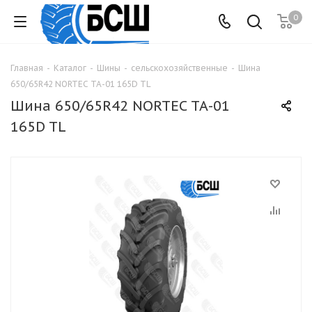
0
Главная
-
Каталог
-
Шины
-
сельскохозяйственные
-
Шина
650/65R42 NORTEC ТА-01 165D TL
Шина 650/65R42 NORTEC ТА-01
165D TL