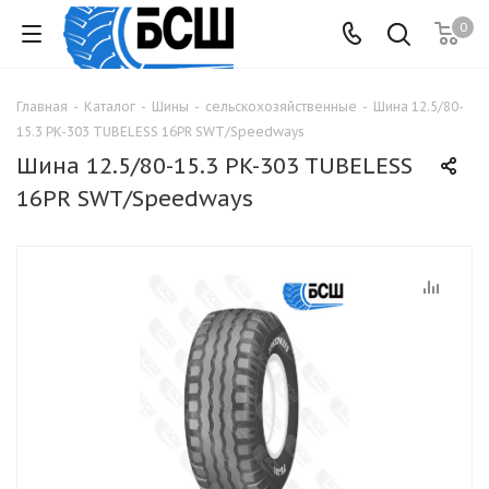
0
Главная
-
Каталог
-
Шины
-
сельскохозяйственные
-
Шина 12.5/80-
15.3 PK-303 TUBELESS 16PR SWT/Speedways
Шина 12.5/80-15.3 PK-303 TUBELESS
16PR SWT/Speedways