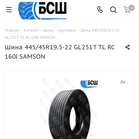
0
Главная
-
Каталог
-
Шины
-
грузовые
-
Шина 445/45R19.5-22
GL251T TL RC 160J SAMSON
Шина 445/45R19.5-22 GL251T TL RC
160J SAMSON