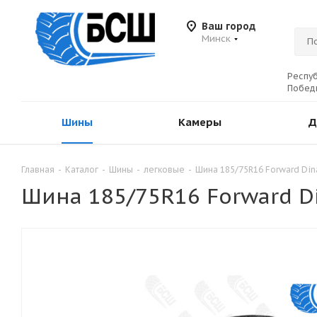
Ваш город
Минск
Респуб
Победы
Шины
Камеры
Д
Главная
-
Каталог
-
Шины
-
легковые
-
Шина 185/75R16 Forward Din
Шина 185/75R16 Forward D