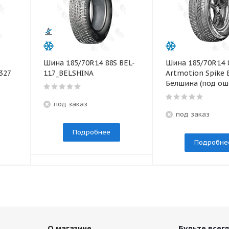
Шина 185/70R14 88S BEL-
Шина 185/70R14 
327
117_BELSHINA
Artmotion Spike 
Белшина (под ош
под заказ
под заказ
Подробнее
Подробне
О магазине
Будьте всегд