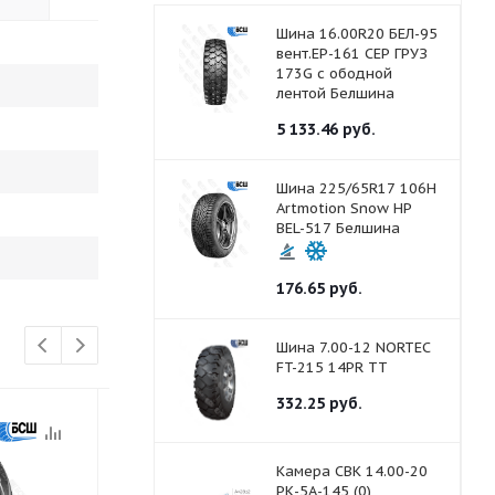
Шина 16.00R20 БЕЛ-95
вент.ЕР-161 СЕР ГРУЗ
173G с ободной
лентой Белшина
5 133.46
руб.
Шина 225/65R17 106H
Artmotion Snow HP
BEL-517 Белшина
176.65
руб.
Шина 7.00-12 NORTEC
FT-215 14PR ТТ
332.25
руб.
Камера СВК 14.00-20
РК-5А-145 (0)