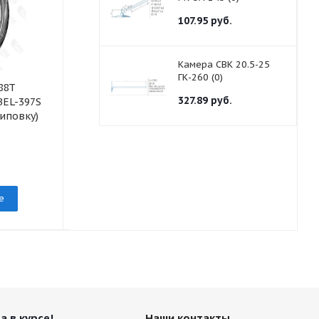
107.95
руб.
Камера СВК 20.5-25
ГК-260 (0)
88T
Шина 195/55R16
Шина 205/70
327.89
руб.
BEL-397S
91H Artmotion BEL-
97V Astarta 
иповку)
294_BELSHINA
Белшина
под заказ
под заказ
е
Подробнее
Подр
а в курсе!
Наши контакты