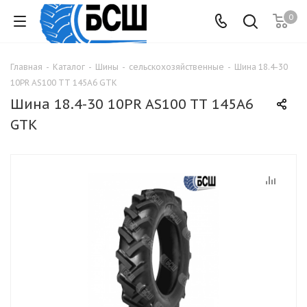
0
Главная
-
Каталог
-
Шины
-
сельскохозяйственные
-
Шина 18.4-30
10PR AS100 TТ 145А6 GTK
Шина 18.4-30 10PR AS100 TТ 145А6
GTK