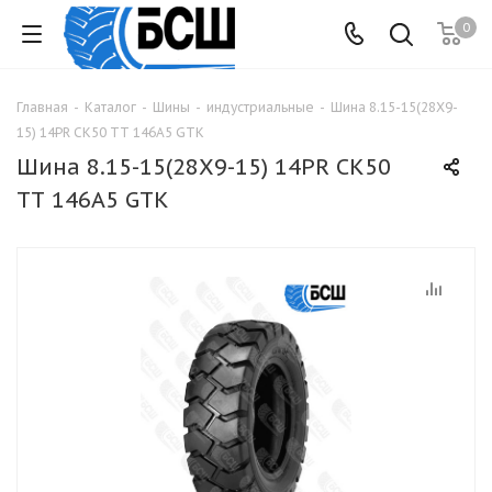
0
Главная
-
Каталог
-
Шины
-
индустриальные
-
Шина 8.15-15(28Х9-
15) 14PR CK50 TТ 146A5 GTK
Шина 8.15-15(28Х9-15) 14PR CK50
TТ 146A5 GTK