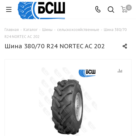
0
Главная
-
Каталог
-
Шины
-
сельскохозяйственные
-
Шина 380/70
R24 NORTEC AC 202
Шина 380/70 R24 NORTEC AC 202