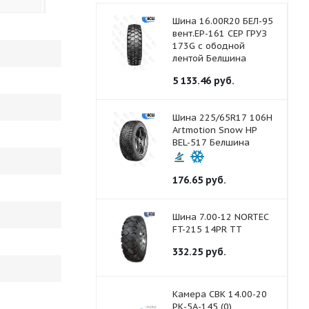
Шина 16.00R20 БЕЛ-95
вент.ЕР-161 СЕР ГРУЗ
173G с ободной
лентой Белшина
5 133.46
руб.
Шина 225/65R17 106H
Artmotion Snow HP
BEL-517 Белшина
176.65
руб.
Шина 7.00-12 NORTEC
FT-215 14PR ТТ
332.25
руб.
Камера СВК 14.00-20
РК-5А-145 (0)