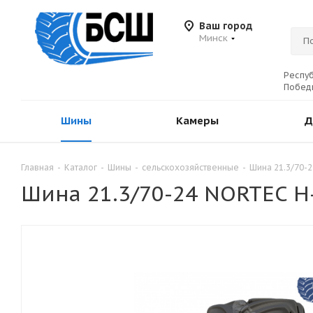
Ваш город
Минск
Респуб
Победы
Шины
Камеры
Д
Главная
-
Каталог
-
Шины
-
сельскохозяйственные
-
Шина 21.3/70-2
Шина 21.3/70-24 NORTEC Н-