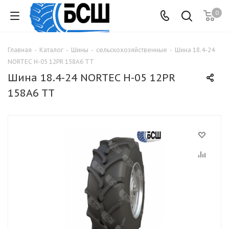
0
Главная
-
Каталог
-
Шины
-
сельскохозяйственные
-
Шина 18.4-24
NORTEC H-05 12PR 158A6 TT
Шина 18.4-24 NORTEC H-05 12PR
158A6 TT