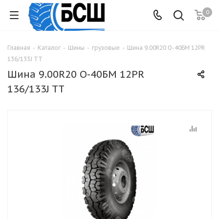
0
Главная
-
Каталог
-
Шины
-
грузовые
-
Шина 9.00R20 О-40БМ 12PR
136/133J TT
Шина 9.00R20 О-40БМ 12PR
136/133J TT