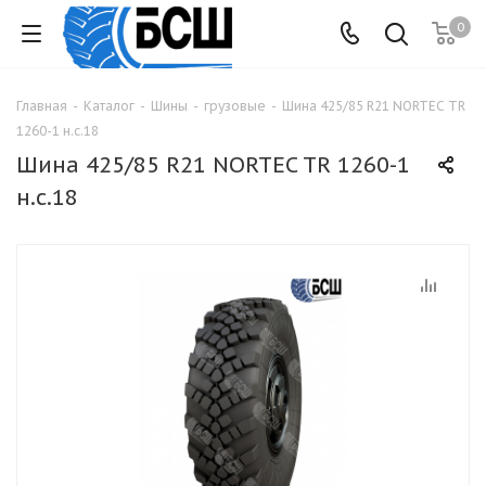
0
Главная
-
Каталог
-
Шины
-
грузовые
-
Шина 425/85 R21 NORTEC TR
1260-1 н.с.18
Шина 425/85 R21 NORTEC TR 1260-1
н.с.18