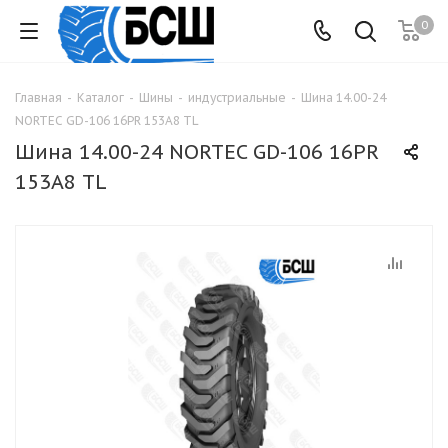
0
Главная
-
Каталог
-
Шины
-
индустриальные
-
Шина 14.00-24
NORTEC GD-106 16PR 153А8 TL
Шина 14.00-24 NORTEC GD-106 16PR
153А8 TL