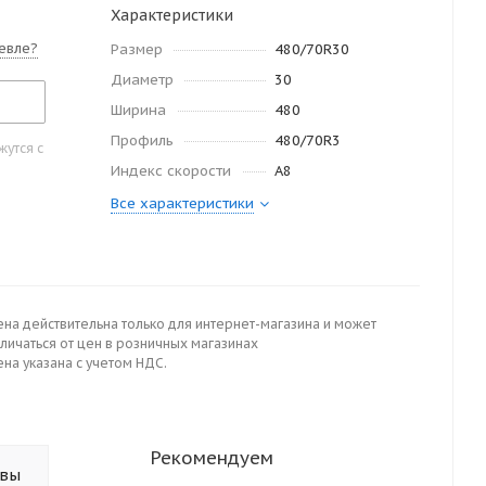
Характеристики
евле?
Размер
480/70R30
Диаметр
30
Ширина
480
Профиль
480/70R3
утся с
Индекс скорости
A8
Все характеристики
ена действительна только для интернет-магазина и может
личаться от цен в розничных магазинах
на указана с учетом НДС.
Рекомендуем
ывы