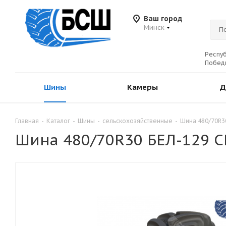
Ваш город
Минск
Респуб
Победы
Шины
Камеры
Д
Главная
-
Каталог
-
Шины
-
сельскохозяйственные
-
Шина 480/70R3
Шина 480/70R30 БЕЛ-129 С