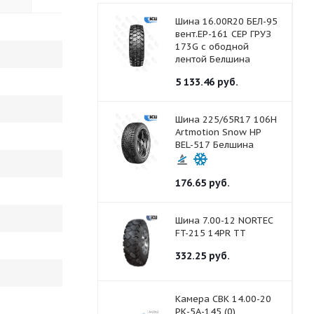
Шина 16.00R20 БЕЛ-95
вент.ЕР-161 СЕР ГРУЗ
173G с ободной
лентой Белшина
5 133.46
руб.
Шина 225/65R17 106H
Artmotion Snow HP
BEL-517 Белшина
176.65
руб.
Шина 7.00-12 NORTEC
FT-215 14PR ТТ
332.25
руб.
Камера СВК 14.00-20
РК-5А-145 (0)